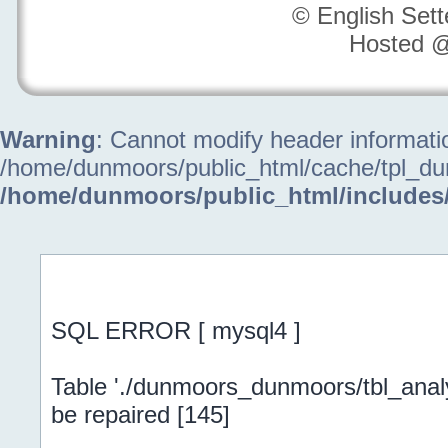
© English Set
Hosted 
Warning
: Cannot modify header informatio
/home/dunmoors/public_html/cache/tpl_du
/home/dunmoors/public_html/includes
Allgemeiner Fehler
SQL ERROR [ mysql4 ]
Table './dunmoors_dunmoors/tbl_analy
be repaired [145]