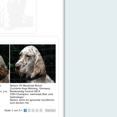
e
Nelson Of Meadows Brook
A
Zuchterin Anja Mohring, Germany
r, Lux
Beiderseitig horend HD A
VDH Champion, mehrmals Bob und
ladessieger
Nelson steht fur gesunde hundinnen
zum decken frei
Seite
1
von
5
•
1
2
3
4
5
Nächste