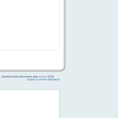
_html/includes/functions.php
on line
2718
Zurück zur Foren-Übersicht