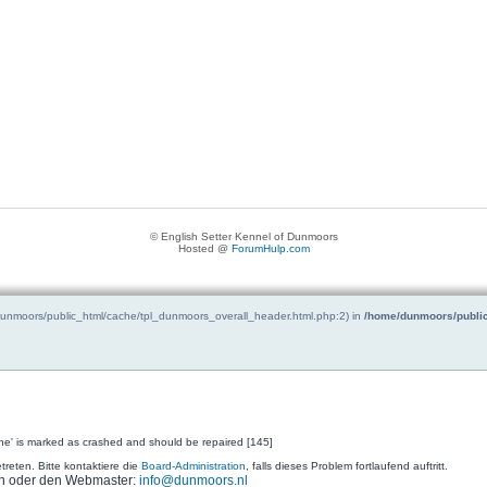
© English Setter Kennel of Dunmoors
Hosted @
ForumHulp.com
/dunmoors/public_html/cache/tpl_dunmoors_overall_header.html.php:2) in
/home/dunmoors/public
ne' is marked as crashed and should be repaired [145]
reten. Bitte kontaktiere die
Board-Administration
, falls dieses Problem fortlaufend auftritt.
ion oder den Webmaster:
info@dunmoors.nl