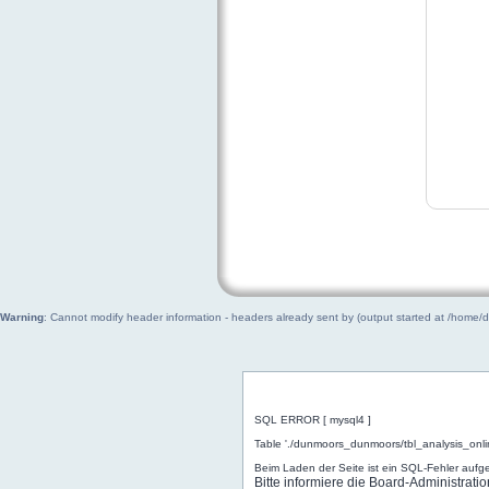
Warning
: Cannot modify header information - headers already sent by (output started at /home
Allgemeiner Fehler
SQL ERROR [ mysql4 ]
Table './dunmoors_dunmoors/tbl_analysis_onli
Beim Laden der Seite ist ein SQL-Fehler aufget
Bitte informiere die Board-Administrat