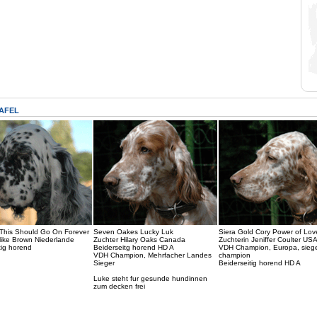
AFEL
This Should Go On Forever
Seven Oakes Lucky Luk
Siera Gold Cory Power of Lov
ike Brown Niederlande
Zuchter Hilary Oaks Canada
Zuchterin Jeniffer Coulter US
tig horend
Beiderseitg horend HD A
VDH Champion, Europa, siege
VDH Champion, Mehrfacher Landes
champion
Sieger
Beiderseitig horend HD A
Luke steht fur gesunde hundinnen
zum decken frei