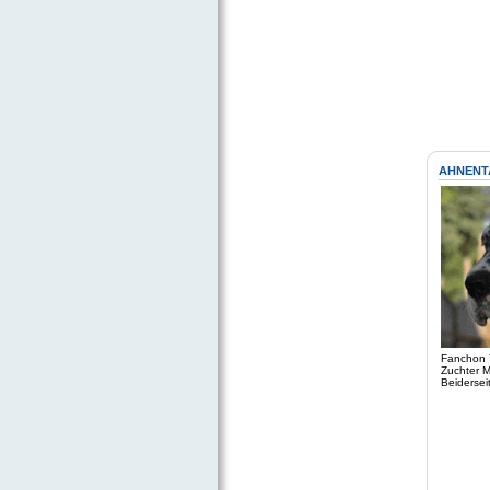
AHNENT
Fanchon 
Zuchter M
Beidersei