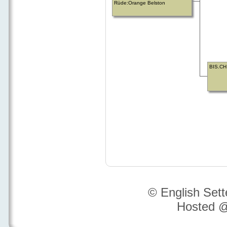
Rüde:Orange Belston
BIS.CH
© English Set
Hosted 