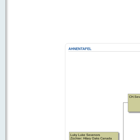
AHNENTAFEL
CH.Sev
Luky Luke Sevenors
Züchter: Hilary Oaks Canada