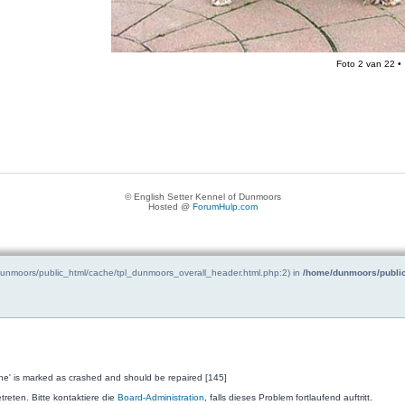
Foto
2
van
22
•
© English Setter Kennel of Dunmoors
Hosted @
ForumHulp.com
/dunmoors/public_html/cache/tpl_dunmoors_overall_header.html.php:2) in
/home/dunmoors/public
ne' is marked as crashed and should be repaired [145]
reten. Bitte kontaktiere die
Board-Administration
, falls dieses Problem fortlaufend auftritt.