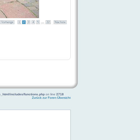
...
Vorherige
1
2
3
4
5
22
Nächste
_html/includes/functions.php
on line
2718
Zurück zur Foren-Übersicht