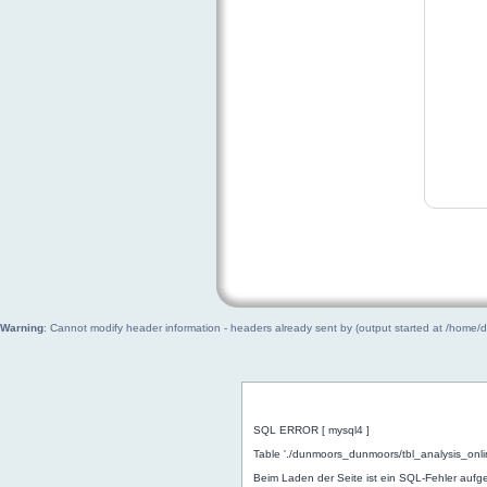
Warning
: Cannot modify header information - headers already sent by (output started at /home
Allgemeiner Fehler
SQL ERROR [ mysql4 ]
Table './dunmoors_dunmoors/tbl_analysis_onli
Beim Laden der Seite ist ein SQL-Fehler aufget